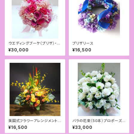
ウエディングブーケ（プリザ）・ブ
プリザリース
ートニアセット
¥30,000
¥16,500
英国式フラワーアレンジメント
バラの花束（50本）プロポーズや
（色・花はリクエスト可）
記念日に
¥16,500
¥33,000