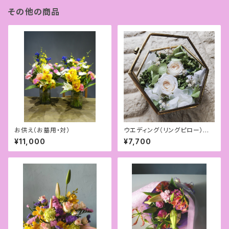
その他の商品
お供え（お墓用・対）
ウエディング（リングピロー）プリ
ザ
¥11,000
¥7,700