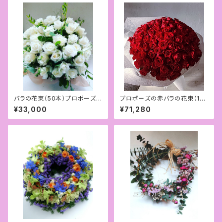
バラの花束（50本）プロポーズや
プロポーズの赤バラの花束（10
記念日に
8本）
¥33,000
¥71,280